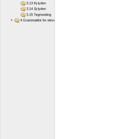
3.13 Kj-lyden
3.14 Sj-lyden
3.15 Tegnsetting
+
4 Grammatikk for elever som har nynorsk som sidemål