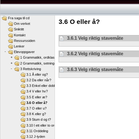
Fra saga til cd
3.6 O eller å?
Om verket
Sniktitt
Kontakt
3.6.1 Velg riktig stavemåte
Ressurssiden
Lenker
-
Elevoppgaver
3.6.2 Velg riktig stavemåte
+
1 Grammatikk, ordklasser
+
2 Grammatikk, setningsledd
-
3.6.3 Velg riktig stavemåte
3 Rettskriving
3.1 Å eller og?
3.2 Da eller når?
3.3 Enkel eller dobbel konsonant?
3.4 V eller hv?
3.5 E eller æ?
3.6 O eller å?
3.7 O eller u?
3.8 K eller g?
3.9 Stum d og t?
3.10 I ett eller to ord?
3.11 Orddeling
3.12 J-lyden