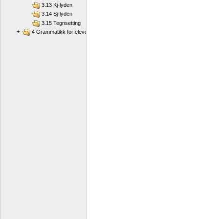
3.13 Kj-lyden
3.14 Sj-lyden
3.15 Tegnsetting
+
4 Grammatikk for elever som har nynorsk som sidemål