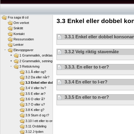
Fra saga til cd
3.3 Enkel eller dobbel k
Om verket
Sniktitt
Kontakt
3.3.1 Enkel eller dobbel konsona
Ressurssiden
Lenker
-
Elevoppgaver
3.3.2 Velg riktig stavemåte
+
1 Grammatikk, ordklasser
+
2 Grammatikk, setningsledd
-
3.3.3. En eller to t-er?
3 Rettskriving
3.1 Å eller og?
3.2 Da eller når?
3.3.4 En eller to l-er?
3.3 Enkel eller dobbel konsonant?
3.4 V eller hv?
3.5 E eller æ?
3.3.5 En eller to n-er?
3.6 O eller å?
3.7 O eller u?
3.8 K eller g?
3.9 Stum d og t?
3.10 I ett eller to ord?
3.11 Orddeling
3.12 J-lyden